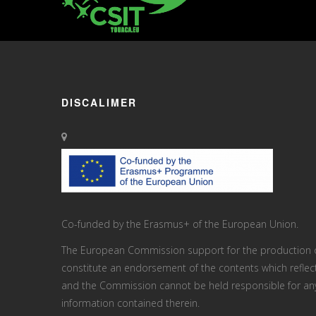
DISCALIMER
Co-funded by the Erasmus+ of the European Union.
The European Commission support for the production of
constitute an endorsement of the contents which reflect
and the Commission cannot be held responsi­ble for a
information contained therein.