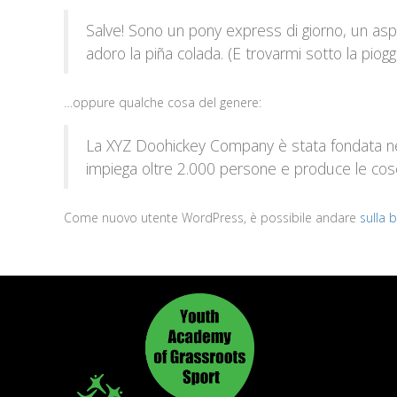
Salve! Sono un pony express di giorno, un aspi
adoro la piña colada. (E trovarmi sotto la pioggi
…oppure qualche cosa del genere:
La XYZ Doohickey Company è stata fondata nel 
impiega oltre 2.000 persone e produce le cose 
Come nuovo utente WordPress, è possibile andare
sulla 