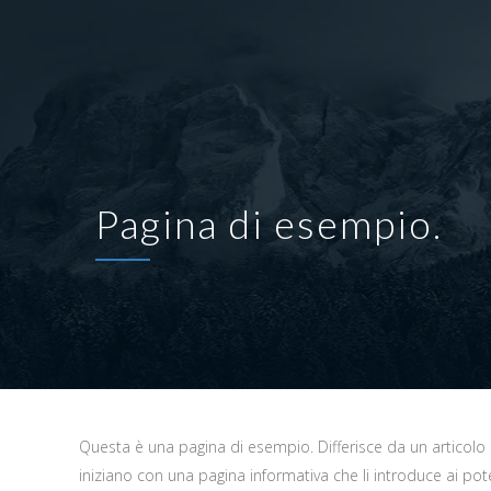
Pagina di esempio.
Questa è una pagina di esempio. Differisce da un articolo 
iniziano con una pagina informativa che li introduce ai pot