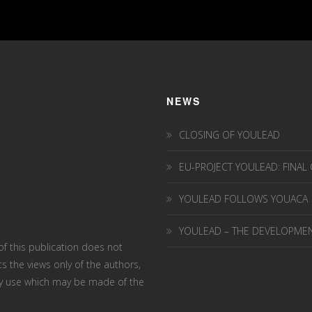
NEWS
CLOSING OF YOULEAD
EU-PROJECT YOULEAD: FINAL
YOULEAD FOLLOWS YOUACA
YOULEAD – THE DEVELOPME
 this publication does not
s the views only of the authors,
ny use which may be made of the