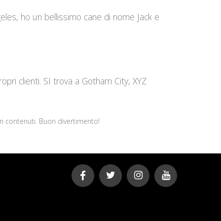
geles, ho un bellissimo cane di nome Jack e
ri clienti. SI trova a Gotham City, XYZ
i contenuti. Buon divertimento!