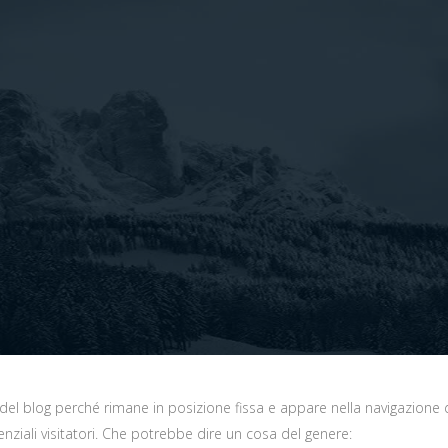
del blog perché rimane in posizione fissa e appare nella navigazione d
enziali visitatori. Che potrebbe dire un cosa del genere: