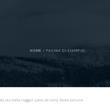
HOME
PAGINA DI ESEMPIO.
el sito (nella maggior parte dei temi). Molte persone