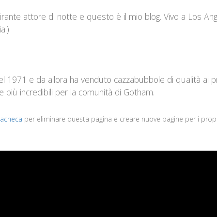
rante attore di notte e questo è il mio blog. Vivo a Los An
a.)
1971 e da allora ha venduto cazzabubbole di qualità ai prop
più incredibili per la comunità di Gotham.
bacheca
per eliminare questa pagina e creare nuove pagine per i propr