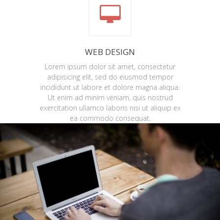
WEB DESIGN
Lorem ipsum dolor sit amet, consectetur
adipisicing elit, sed do eiusmod tempor
incididunt ut labore et dolore magna aliqua.
Ut enim ad minim veniam, quis nostrud
exercitation ullamco laboris nisi ut aliquip ex
ea commodo consequat.