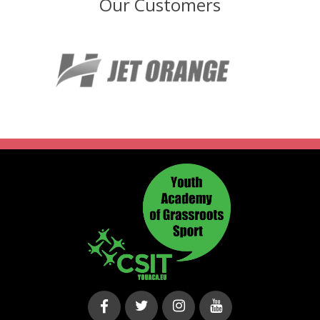
Our Customers
Duis aute irure dolor in reprehenderit in voluptate velit
esse cillum dolore eu fugiat nulla pariatur.
Lorem ipsum dolor sit amet, consectetur adipiscing elit,
sed do eiusmod tempor incididunt ut labore et dolore
magna aliqua. Ut enim ad minim veniam, quis nostrud
exercitation ullamco laboris nisi ut aliquip ex ea
commodo consequat. Duis aute irure dolor in
reprehenderit in voluptate velit esse cillum dolore eu
fugiat nulla pariatur. Excepteur sint occaecat cupidatat
non proident, sunt in culpa qui officia deserunt mollit anim
id est laborum.