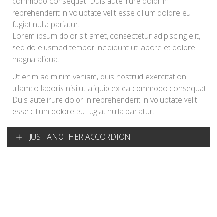
commodo consequat. Duis aute irure dolor in
reprehenderit in voluptate velit esse cillum dolore eu
fugiat nulla pariatur.
Lorem ipsum dolor sit amet, consectetur adipiscing elit,
sed do eiusmod tempor incididunt ut labore et dolore
magna aliqua.
Ut enim ad minim veniam, quis nostrud exercitation
ullamco laboris nisi ut aliquip ex ea commodo consequat.
Duis aute irure dolor in reprehenderit in voluptate velit
esse cillum dolore eu fugiat nulla pariatur.
JUST ANOTHER ACCORDION
Lorem ipsum dolor sit amet, consectetur adipiscing elit,
sed do eiusmod tempor incididunt ut labore et dolore
magna aliqua.
Ut enim ad minim veniam, quis nostrud exercitation
ullamco laboris nisi ut aliquip ex ea commodo consequat.